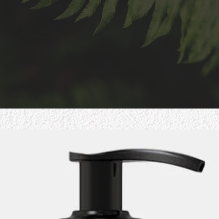
nızın mevcut durumunu
Çeşitli saç problemler
aliz ediyor ve size en
özel olarak tasarla
gun tedavi ve bakım
bakım ve tedavi seçen
planını belirliyoruz.
sunuyoruz.