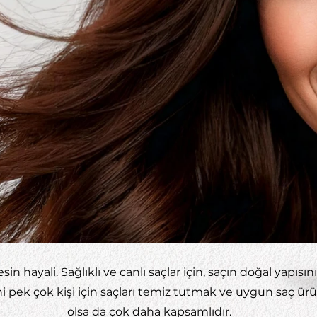
kesin hayali. Sağlıklı ve canlı saçlar için, saçın doğal yapıs
ni pek çok kişi için saçları temiz tutmak ve uygun saç ürün
olsa da çok daha kapsamlıdır.