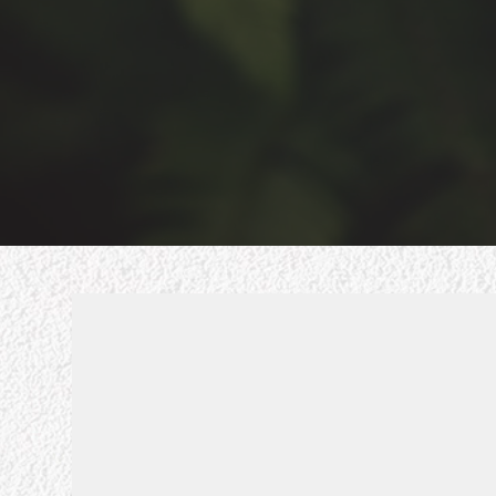
Saçı
an
uy