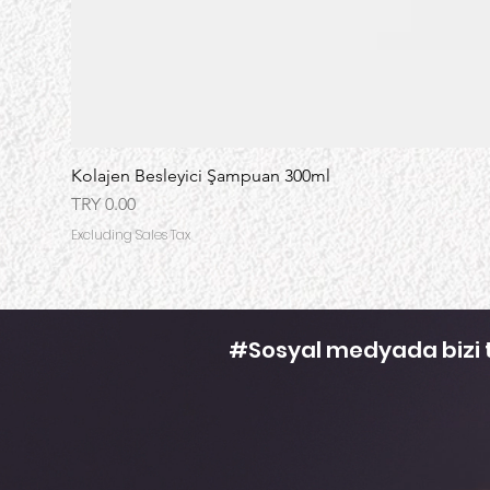
Kolajen Besleyici Şampuan 300ml
Price
TRY 0.00
Excluding Sales Tax
#Sosyal medyada bizi ta