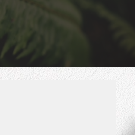
i için
nmış
ekleri